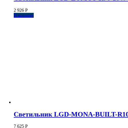
2 926
Р
В корзину
Светильник LGD-MONA-BUILT-R100-12
7 625
Р