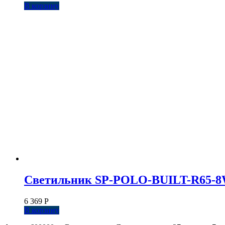
В корзину
Светильник SP-POLO-BUILT-R65-8W D
6 369
Р
В корзину