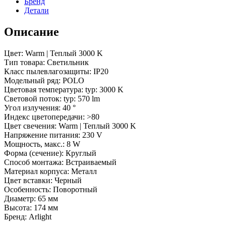
Бренд
40
Детали
deg)
(Arlight,
IP20
Описание
Металл,
5
Цвет: Warm | Теплый 3000 K
лет)
Тип товара: Светильник
Класс пылевлагозащиты: IP20
Модельный ряд: POLO
Цветовая температура: typ: 3000 K
Световой поток: typ: 570 lm
Угол излучения: 40 °
Индекс цветопередачи: >80
Цвет свечения: Warm | Теплый 3000 K
Напряжение питания: 230 V
Мощность, макс.: 8 W
Форма (сечение): Круглый
Способ монтажа: Встраиваемый
Материал корпуса: Металл
Цвет вставки: Черный
Особенность: Поворотный
Диаметр: 65 мм
Высота: 174 мм
Бренд: Arlight