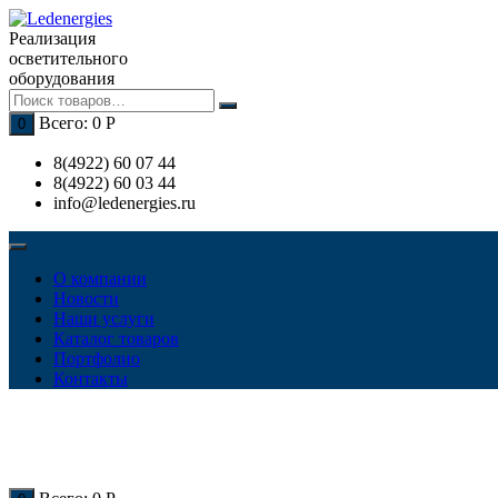
Перейти
к
Реализация
содержимому
осветительного
оборудования
Всего:
0
Р
0
8(4922) 60 07 44
8(4922) 60 03 44
info@ledenergies.ru
О компании
Новости
Наши услуги
Каталог товаров
Портфолио
Контакты