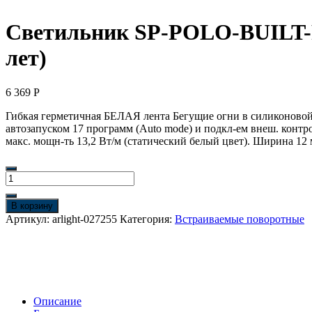
Светильник SP-POLO-BUILT-R6
лет)
6 369
Р
Гибкая герметичная БЕЛАЯ лента Бегущие огни в силиконовой 
автозапуском 17 программ (Auto mode) и подкл-ем внеш. контро
макс. мощн-ть 13,2 Вт/м (статический белый цвет). Ширина 
Количество
товара
Светильник
В корзину
SP-
Артикул:
arlight-027255
Категория:
Встраиваемые поворотные
POLO-
BUILT-
R65-
8W
Warm3000
(WH-
Описание
BK,