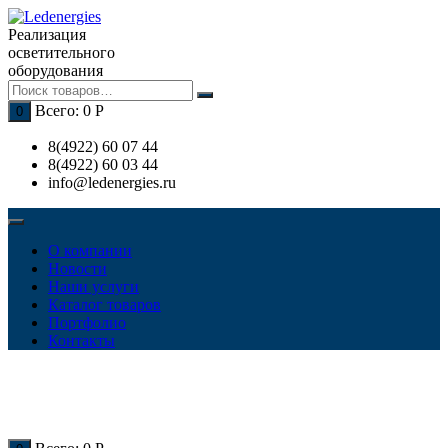
Перейти
к
Реализация
содержимому
осветительного
оборудования
Всего:
0
Р
0
8(4922) 60 07 44
8(4922) 60 03 44
info@ledenergies.ru
О компании
Новости
Наши услуги
Каталог товаров
Портфолио
Контакты