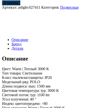
Светильник
В корзину
SP-
Артикул:
arlight-027411
Категория:
Подвесные
POLO-
HANG-
LONG300-
R85-
15W
Warm3000
(BK-
Описание
WH,
Бренд
40
Детали
deg)
(Arlight,
Описание
IP20
Металл,
3
Цвет: Warm | Теплый 3000 K
года)
Тип товара: Светильник
Класс пылевлагозащиты: IP20
Модельный ряд: POLO
Длина подвеса: max: 1500 мм
Цветовая температура: typ: 3000 K
Световой поток: typ: 1100 lm
Угол излучения: 40 °
Индекс цветопередачи: >80
Цвет свечения: Warm | Теплый 3000 K