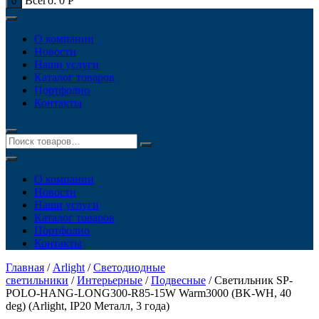
Всего:
0
Р
0
О компании
Новости
Наши услуги
Каталог товаров
Портфолио
Контакты
О компании
Новости
Наши услуги
Каталог товаров
Портфолио
Контакты
Главная
/
Arlight
/
Светодиодные
светильники
/
Интерьерные
/
Подвесные
/ Светильник SP-
POLO-HANG-LONG300-R85-15W Warm3000 (BK-WH, 40
deg) (Arlight, IP20 Металл, 3 года)