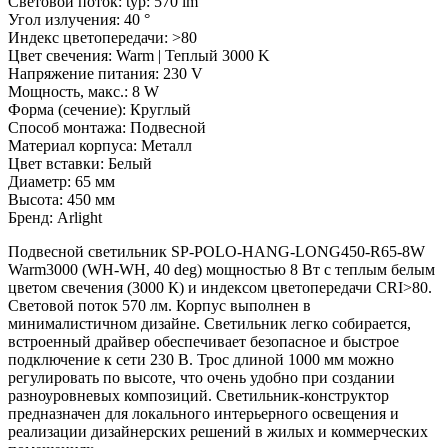
Световой поток: typ: 570 lm
Угол излучения: 40 °
Индекс цветопередачи: >80
Цвет свечения: Warm | Теплый 3000 K
Напряжение питания: 230 V
Мощность, макс.: 8 W
Форма (сечение): Круглый
Способ монтажа: Подвесной
Материал корпуса: Металл
Цвет вставки: Белый
Диаметр: 65 мм
Высота: 450 мм
Бренд: Arlight
Подвесной светильник SP-POLO-HANG-LONG450-R65-8W
Warm3000 (WH-WH, 40 deg) мощностью 8 Вт с теплым белым
цветом свечения (3000 К) и индексом цветопередачи CRI>80.
Световой поток 570 лм. Корпус выполнен в
минималистичном дизайне. Светильник легко собирается,
встроенный драйвер обеспечивает безопасное и быстрое
подключение к сети 230 В. Трос длиной 1000 мм можно
регулировать по высоте, что очень удобно при создании
разноуровневых композиций. Светильник-конструктор
предназначен для локального интерьерного освещения и
реализации дизайнерских решений в жилых и коммерческих