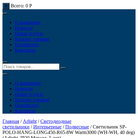
Всего:
0
Р
0
О компании
Новости
Наши услуги
Каталог товаров
Портфолио
Контакты
О компании
Новости
Наши услуги
Каталог товаров
Портфолио
Контакты
Главная
/
Arlight
/
Светодиодные
светильники
/
Интерьерные
/
Подвесные
/ Светильник SP-
POLO-HANG-LONG450-R65-8W Warm3000 (WH-WH, 40 deg)
(Arlight, IP20 Металл, 5 лет)