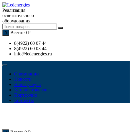
Перейти
к
Реализация
содержимому
осветительного
оборудования
Всего:
0
Р
0
8(4922) 60 07 44
8(4922) 60 03 44
info@ledenergies.ru
О компании
Новости
Наши услуги
Каталог товаров
Портфолио
Контакты