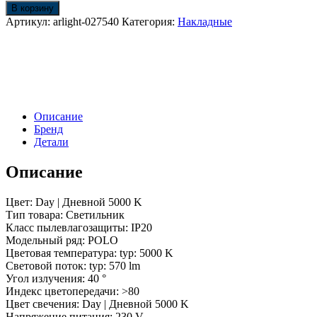
Светильник
В корзину
SP-
Артикул:
arlight-027540
Категория:
Накладные
POLO-
SURFACE-
FLAP-
R65-
8W
White5000
(WH-
Описание
WH,
Бренд
40
Детали
deg)
(Arlight,
Описание
IP20
Металл,
3
Цвет: Day | Дневной 5000 K
года)
Тип товара: Светильник
Класс пылевлагозащиты: IP20
Модельный ряд: POLO
Цветовая температура: typ: 5000 K
Световой поток: typ: 570 lm
Угол излучения: 40 °
Индекс цветопередачи: >80
Цвет свечения: Day | Дневной 5000 K
Напряжение питания: 230 V