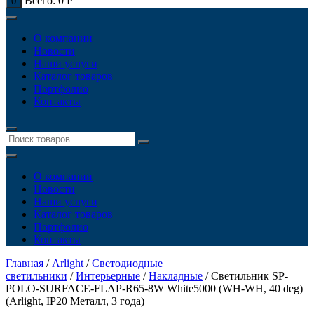
Всего:
0
Р
0
О компании
Новости
Наши услуги
Каталог товаров
Портфолио
Контакты
О компании
Новости
Наши услуги
Каталог товаров
Портфолио
Контакты
Главная
/
Arlight
/
Светодиодные
светильники
/
Интерьерные
/
Накладные
/ Светильник SP-
POLO-SURFACE-FLAP-R65-8W White5000 (WH-WH, 40 deg)
(Arlight, IP20 Металл, 3 года)