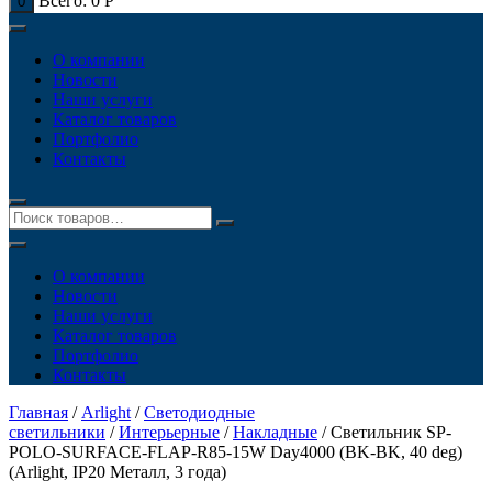
Всего:
0
Р
0
О компании
Новости
Наши услуги
Каталог товаров
Портфолио
Контакты
О компании
Новости
Наши услуги
Каталог товаров
Портфолио
Контакты
Главная
/
Arlight
/
Светодиодные
светильники
/
Интерьерные
/
Накладные
/ Светильник SP-
POLO-SURFACE-FLAP-R85-15W Day4000 (BK-BK, 40 deg)
(Arlight, IP20 Металл, 3 года)