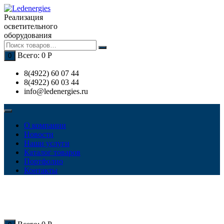
Перейти
к
Реализация
содержимому
осветительного
оборудования
Всего:
0
Р
0
8(4922) 60 07 44
8(4922) 60 03 44
info@ledenergies.ru
О компании
Новости
Наши услуги
Каталог товаров
Портфолио
Контакты