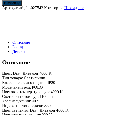
Светильник
В корзину
SP-
Артикул:
arlight-027542
Категория:
Накладные
POLO-
SURFACE-
FLAP-
R85-
15W
Day4000
(BK-
Описание
BK,
Бренд
40
Детали
deg)
(Arlight,
Описание
IP20
Металл,
3
Цвет: Day | Дневной 4000 K
года)
Тип товара: Светильник
Класс пылевлагозащиты: IP20
Модельный ряд: POLO
Цветовая температура: typ: 4000 K
Световой поток: typ: 1100 lm
Угол излучения: 40 °
Индекс цветопередачи: >80
Цвет свечения: Day | Дневной 4000 K
Напряжение питания: 230 V