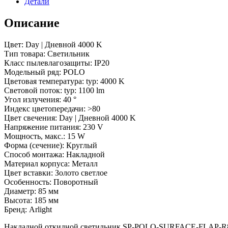
Детали
40
deg)
(Arlight,
Описание
IP20
Металл,
Цвет: Day | Дневной 4000 K
3
Тип товара: Светильник
года)
Класс пылевлагозащиты: IP20
Модельный ряд: POLO
Цветовая температура: typ: 4000 K
Световой поток: typ: 1100 lm
Угол излучения: 40 °
Индекс цветопередачи: >80
Цвет свечения: Day | Дневной 4000 K
Напряжение питания: 230 V
Мощность, макс.: 15 W
Форма (сечение): Круглый
Способ монтажа: Накладной
Материал корпуса: Металл
Цвет вставки: Золото светлое
Особенность: Поворотный
Диаметр: 85 мм
Высота: 185 мм
Бренд: Arlight
Накладной откидной светильник SP-POLO-SURFACE-FLAP-R85-