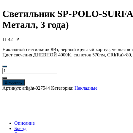
Светильник SP-POLO-SURFACE
Металл, 3 года)
11 421
Р
Накладной светильник 8Вт, черный круглый корпус, черная вст
Цвет свечения ДНЕВНОЙ 4000K, св.поток 570лм, CRI(Ra)>80,
Количество
товара
Светильник
В корзину
SP-
Артикул:
arlight-027544
Категория:
Накладные
POLO-
SURFACE-
FLAP-
R85-
15W
Day4000
Описание
(BK-
Бренд
GD,