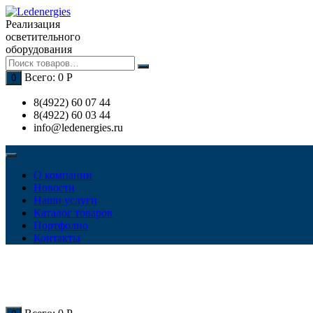
Перейти
к
Реализация
содержимому
осветительного
оборудования
Всего:
0
Р
0
8(4922) 60 07 44
8(4922) 60 03 44
info@ledenergies.ru
О компании
Новости
Наши услуги
Каталог товаров
Портфолио
Контакты