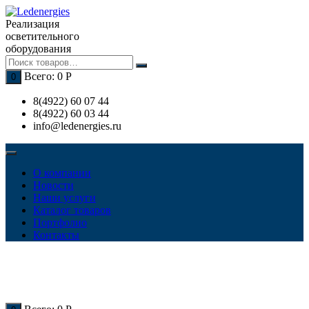
Перейти
к
Реализация
содержимому
осветительного
оборудования
Всего:
0
Р
0
8(4922) 60 07 44
8(4922) 60 03 44
info@ledenergies.ru
О компании
Новости
Наши услуги
Каталог товаров
Портфолио
Контакты