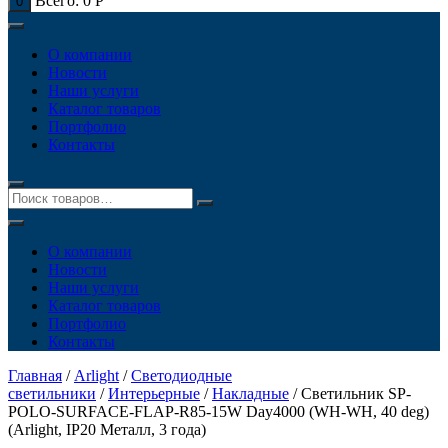
Всего:
0
Р
0
О компании
Новости
Наши услуги
Каталог товаров
Портфолио
Контакты
О компании
Новости
Наши услуги
Каталог товаров
Портфолио
Контакты
Главная
/
Arlight
/
Светодиодные
светильники
/
Интерьерные
/
Накладные
/ Светильник SP-
POLO-SURFACE-FLAP-R85-15W Day4000 (WH-WH, 40 deg)
(Arlight, IP20 Металл, 3 года)