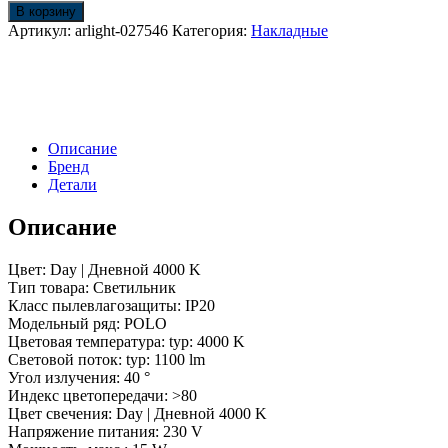
Светильник
В корзину
SP-
Артикул:
arlight-027546
Категория:
Накладные
POLO-
SURFACE-
FLAP-
R85-
15W
Day4000
Описание
(WH-
Бренд
WH,
Детали
40
deg)
(Arlight,
Описание
IP20
Металл,
Цвет: Day | Дневной 4000 K
3
Тип товара: Светильник
года)
Класс пылевлагозащиты: IP20
Модельный ряд: POLO
Цветовая температура: typ: 4000 K
Световой поток: typ: 1100 lm
Угол излучения: 40 °
Индекс цветопередачи: >80
Цвет свечения: Day | Дневной 4000 K
Напряжение питания: 230 V