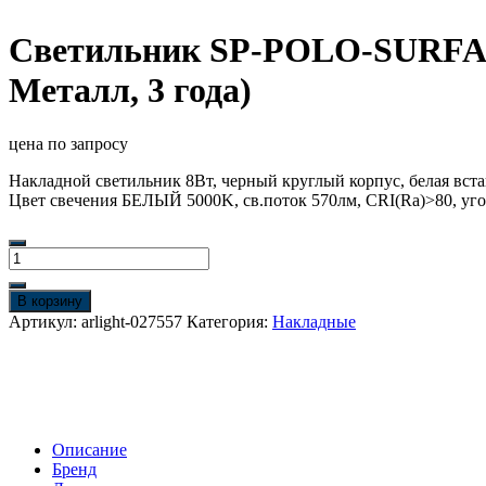
Светильник SP-POLO-SURFACE
Металл, 3 года)
цена по запросу
Накладной светильник 8Вт, черный круглый корпус, белая вста
Цвет свечения БЕЛЫЙ 5000K, св.поток 570лм, CRI(Ra)>80, уг
Количество
товара
Светильник
В корзину
SP-
Артикул:
arlight-027557
Категория:
Накладные
POLO-
SURFACE-
FLAP-
R85-
15W
White5000
Описание
(WH-
Бренд
BK,