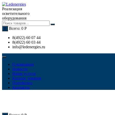
Перейти
к
Реализация
содержимому
осветительного
оборудования
Всего:
0
Р
0
8(4922) 60 07 44
8(4922) 60 03 44
info@ledenergies.ru
О компании
Новости
Наши услуги
Каталог товаров
Портфолио
Контакты