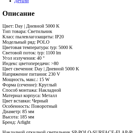
Детали
40
deg)
(Arlight,
Описание
IP20
Металл,
Цвет: Day | Дневной 5000 K
3
Тип товара: Светильник
года)
Класс пылевлагозащиты: IP20
Модельный ряд: POLO
Цветовая температура: typ: 5000 K
Световой поток: typ: 1100 lm
Угол излучения: 40 °
Индекс цветопередачи: >80
Цвет свечения: Day | Дневной 5000 K
Напряжение питания: 230 V
Мощность, макс.: 15 W
Форма (сечение): Круглый
Способ монтажа: Накладной
Материал корпуса: Металл
Цвет вставки: Черный
Особенность: Поворотный
Диаметр: 85 мм
Высота: 185 мм
Бренд: Arlight
Накладной откидной светильник SP-POLO-SURFACE-FLAP-R85-1