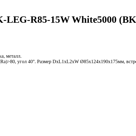
EG-R85-15W White5000 (BK-BK,
а, металл.
a)>80, угол 40°. Размер DxL1xL2xW Ø85x124x190x175мм, встр