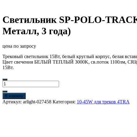
Светильник SP-POLO-TRACK-L
Металл, 3 года)
цена по запросу
Трековый светильник 15Вт, белый круглый корпус, белая вставк
Цвет свечения БЕЛЫЙ ТЕПЛЫЙ 3000K, св.поток 1100лм, CRI(R
15Вт.
Количество
товара
Светильник
В корзину
SP-
Артикул:
arlight-027458
Категория:
10-45W для треков 4TRA
POLO-
TRACK-
LEG-
R85-
15W
White5000