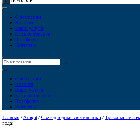
Всего:
0
Р
0
О компании
Новости
Наши услуги
Каталог товаров
Портфолио
Контакты
О компании
Новости
Наши услуги
Каталог товаров
Портфолио
Контакты
Главная
/
Arlight
/
Светодиодные светильники
/
Трековые систе
года)