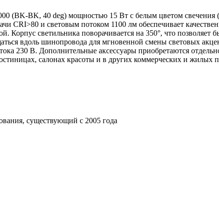
BK-BK, 40 deg) мощностью 15 Вт с белым цветом свечения (50
дачи CRI>80 и световым потоком 1100 лм обеспечивает качеств
. Корпус светильника поворачивается на 350°, что позволяет б
щаться вдоль шинопровода для мгновенной смены световых акце
тока 230 В. Дополнительные аксессуары приобретаются отдельн
гостиницах, салонах красоты и в других коммерческих и жилых 
ования, существующий с 2005 года