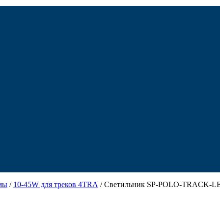
мы
/
10-45W для треков 4TRA
/ Светильник SP-POLO-TRACK-LEG-R