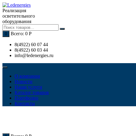
Перейти
к
Реализация
содержимому
осветительного
оборудования
Всего:
0
Р
0
8(4922) 60 07 44
8(4922) 60 03 44
info@ledenergies.ru
О компании
Новости
Наши услуги
Каталог товаров
Портфолио
Контакты