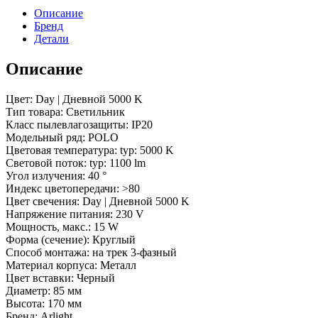
(BK-
Описание
BK,
Бренд
40
Детали
deg)
(Arlight,
Описание
IP20
Металл,
3
Цвет: Day | Дневной 5000 K
года)
Тип товара: Светильник
Класс пылевлагозащиты: IP20
Модельный ряд: POLO
Цветовая температура: typ: 5000 K
Световой поток: typ: 1100 lm
Угол излучения: 40 °
Индекс цветопередачи: >80
Цвет свечения: Day | Дневной 5000 K
Напряжение питания: 230 V
Мощность, макс.: 15 W
Форма (сечение): Круглый
Способ монтажа: на трек 3-фазный
Материал корпуса: Металл
Цвет вставки: Черный
Диаметр: 85 мм
Высота: 170 мм
Бренд: Arlight