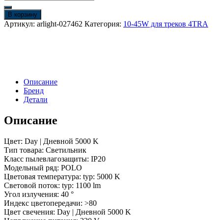
товара
Светильник
В корзину
SP-
Артикул:
arlight-027462
Категория:
10-45W для треков 4TRA
POLO-
TRACK-
LEG-
R85-
15W
White5000
Описание
(WH-
Бренд
WH,
Детали
40
deg)
(Arlight,
Описание
IP20
Металл,
Цвет: Day | Дневной 5000 K
3
Тип товара: Светильник
года)
Класс пылевлагозащиты: IP20
Модельный ряд: POLO
Цветовая температура: typ: 5000 K
Световой поток: typ: 1100 lm
Угол излучения: 40 °
Индекс цветопередачи: >80
Цвет свечения: Day | Дневной 5000 K