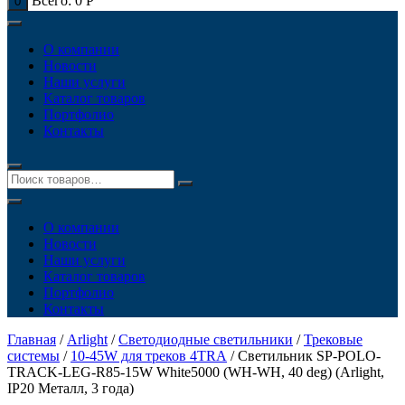
Всего:
0
Р
0
О компании
Новости
Наши услуги
Каталог товаров
Портфолио
Контакты
О компании
Новости
Наши услуги
Каталог товаров
Портфолио
Контакты
Главная
/
Arlight
/
Светодиодные светильники
/
Трековые
системы
/
10-45W для треков 4TRA
/ Светильник SP-POLO-
TRACK-LEG-R85-15W White5000 (WH-WH, 40 deg) (Arlight,
IP20 Металл, 3 года)