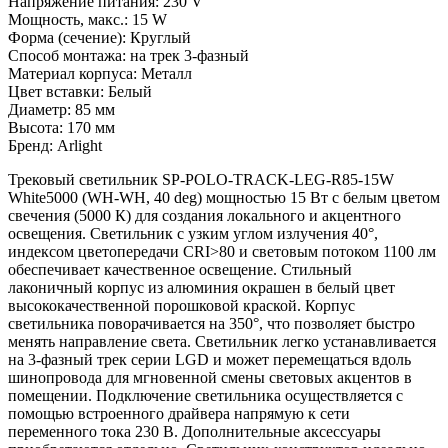
Напряжение питания: 230 V
Мощность, макс.: 15 W
Форма (сечение): Круглый
Способ монтажа: на трек 3-фазный
Материал корпуса: Металл
Цвет вставки: Белый
Диаметр: 85 мм
Высота: 170 мм
Бренд: Arlight
Трековый светильник SP-POLO-TRACK-LEG-R85-15W
White5000 (WH-WH, 40 deg) мощностью 15 Вт с белым цветом
свечения (5000 К) для создания локального и акцентного
освещения. Светильник с узким углом излучения 40°,
индексом цветопередачи CRI>80 и световым потоком 1100 лм
обеспечивает качественное освещение. Стильный
лаконичный корпус из алюминия окрашен в белый цвет
высококачественной порошковой краской. Корпус
светильника поворачивается на 350°, что позволяет быстро
менять направление света. Светильник легко устанавливается
на 3-фазный трек серии LGD и может перемещаться вдоль
шинопровода для мгновенной смены световых акцентов в
помещении. Подключение светильника осуществляется с
помощью встроенного драйвера напрямую к сети
переменного тока 230 В. Дополнительные аксессуары