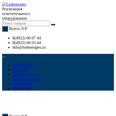
Перейти
к
Реализация
содержимому
осветительного
оборудования
Всего:
0
Р
0
8(4922) 60 07 44
8(4922) 60 03 44
info@ledenergies.ru
О компании
Новости
Наши услуги
Каталог товаров
Портфолио
Контакты