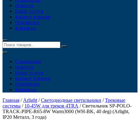
Новости
Наши услуги
Каталог товаров
Портфолио
Контакты
О компании
Новости
Наши услуги
Каталог товаров
Портфолио
Контакты
Главная
/
Arlight
/
Светодиодные светильники
/
Трековые
системы
/
10-45W для треков 4TRA
/ Светильник SP-POLO-
TRACK-PIPE-R65-8W Warm3000 (WH-BK, 40 deg) (Arlight,
IP20 Металл, 3 года)