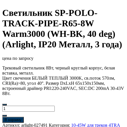
Светильник SP-POLO-
TRACK-PIPE-R65-8W
Warm3000 (WH-BK, 40 deg)
(Arlight, IP20 Металл, 3 года)
цена по запросу
Трековый светильник 8Вт, черный круглый корпус, белая
вставка, металл.
Цвет свечения БЕЛЫЙ ТЕПЛЫЙ 3000K, св.поток 570лм,
CRI(Ra)>80, угол 40°. Размер DxLxH 65x150x150мм,
встроенный драйвер PRI:220-240VAC, SEC:DC 200mA 30-43V
8Вт.
Количество
товара
Светильник
В корзину
SP-
Артикул:
arlight-027491
Категория:
10-45W для треков 4TRA