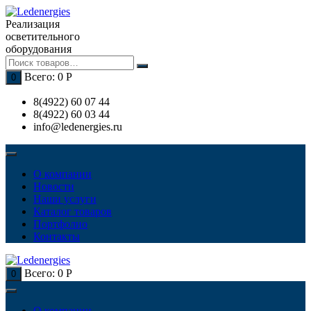
Перейти
к
Реализация
содержимому
осветительного
оборудования
Всего:
0
Р
0
8(4922) 60 07 44
8(4922) 60 03 44
info@ledenergies.ru
О компании
Новости
Наши услуги
Каталог товаров
Портфолио
Контакты
Всего:
0
Р
0
О компании