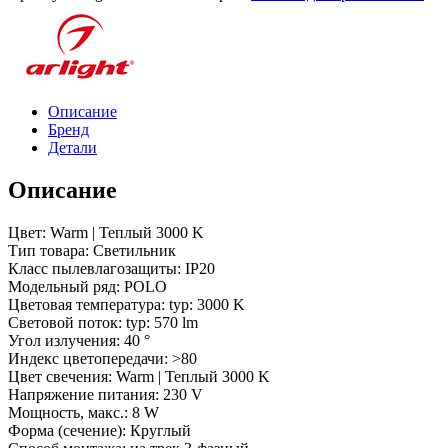
POLO-
TRACK-
PIPE-
R65-
8W
Warm3000
Описание
(WH-
Бренд
BK,
Детали
40
deg)
(Arlight,
Описание
IP20
Металл,
Цвет: Warm | Теплый 3000 K
3
Тип товара: Светильник
года)
Класс пылевлагозащиты: IP20
Модельный ряд: POLO
Цветовая температура: typ: 3000 K
Световой поток: typ: 570 lm
Угол излучения: 40 °
Индекс цветопередачи: >80
Цвет свечения: Warm | Теплый 3000 K
Напряжение питания: 230 V
Мощность, макс.: 8 W
Форма (сечение): Круглый