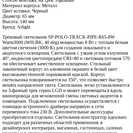
Способ монтажа: на трек 3-фазный
Материал корпуса: Металл
Цвет вставки: Черный
Диаметр: 65 мм
Высота: 140 мм
Бренд: Arlight
Трековый светильник SP-POLO-TRACK-PIPE-R65-8W
Warm3000 (WH-BK, 40 deg) мощностью 8 Вт с теплым белым
цветом свечения (3000 К) для создания локального и
акцентного освещения. Светильник с узким углом излучения
40°, индексом цветопередачи CRI>80 и световым потоком 570
лм обеспечивает качественное освещение. Стильный
лаконичный корпус из алюминия окрашен в белый цвет
высококачественной порошковой краской. Корпус
светильника поворачивается на 350°, что позволяет быстро
менять направление света. Светильник легко устанавливается
на 3-фазный трек серии LGD и может перемещаться вдоль
шинопровода для мгновенной смены световых акцентов в
помещении. Подключение светильника осуществляется с
помощью встроенного драйвера напрямую к сети
переменного тока 230 В. Дополнительные аксессуары
приобретаются отдельно. Светильник-конструктор идеально
подходит для различных областей применения: в
дизайнерских интерьерах, магазинах, гостиницах, салонах