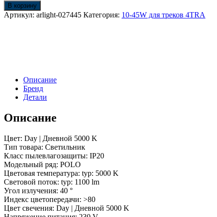
Светильник
В корзину
SP-
Артикул:
arlight-027445
Категория:
10-45W для треков 4TRA
POLO-
TRACK-
TURN-
R85-
15W
White5000
(WH-
Описание
GD,
Бренд
40
Детали
deg)
(Arlight,
Описание
IP20
Металл,
3
Цвет: Day | Дневной 5000 K
года)
Тип товара: Светильник
Класс пылевлагозащиты: IP20
Модельный ряд: POLO
Цветовая температура: typ: 5000 K
Световой поток: typ: 1100 lm
Угол излучения: 40 °
Индекс цветопередачи: >80
Цвет свечения: Day | Дневной 5000 K
Напряжение питания: 230 V