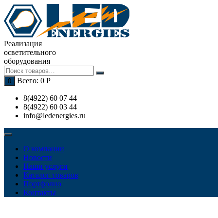
Перейти
к
содержимому
Реализация
осветительного
оборудования
Всего:
0
Р
0
8(4922) 60 07 44
8(4922) 60 03 44
info@ledenergies.ru
О компании
Новости
Наши услуги
Каталог товаров
Портфолио
Контакты