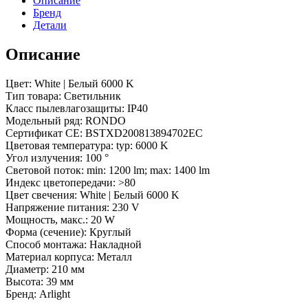
Описание
3
Бренд
года)
Детали
Описание
Цвет: White | Белый 6000 K
Тип товара: Светильник
Класс пылевлагозащиты: IP40
Модельный ряд: RONDO
Сертификат CE: BSTXD200813894702EC
Цветовая температура: typ: 6000 K
Угол излучения: 100 °
Световой поток: min: 1200 lm; max: 1400 lm
Индекс цветопередачи: >80
Цвет свечения: White | Белый 6000 K
Напряжение питания: 230 V
Мощность, макс.: 20 W
Форма (сечение): Круглый
Способ монтажа: Накладной
Материал корпуса: Металл
Диаметр: 210 мм
Высота: 39 мм
Бренд: Arlight