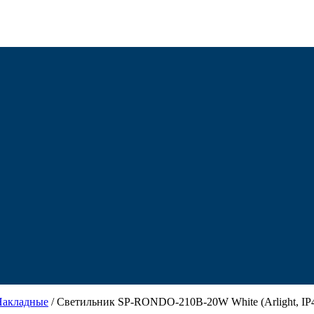
Накладные
/ Светильник SP-RONDO-210B-20W White (Arlight, IP4