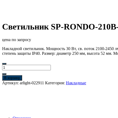
Светильник SP-RONDO-210B-20
цена по запросу
Накладной светильник. Мощность 30 Вт, св. поток 2100-2450 л
степень защиты IP40. Размер: диаметр 250 мм, высота 52 мм. 
Количество
товара
Светильник
В корзину
SP-
Артикул:
arlight-022911
Категория:
Накладные
RONDO-
210B-
20W
White
(Arlight,
IP40
Металл,