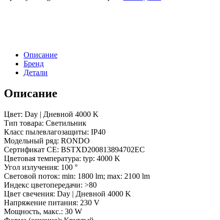
RONDO-
250A-
30W
Day
White
(Arlight,
Описание
IP40
Бренд
Металл,
Детали
3
года)
Описание
Цвет: Day | Дневной 4000 K
Тип товара: Светильник
Класс пылевлагозащиты: IP40
Модельный ряд: RONDO
Сертификат CE: BSTXD200813894702EC
Цветовая температура: typ: 4000 K
Угол излучения: 100 °
Световой поток: min: 1800 lm; max: 2100 lm
Индекс цветопередачи: >80
Цвет свечения: Day | Дневной 4000 K
Напряжение питания: 230 V
Мощность, макс.: 30 W