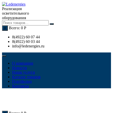
Перейти
к
Реализация
содержимому
осветительного
оборудования
Всего:
0
Р
0
8(4922) 60 07 44
8(4922) 60 03 44
info@ledenergies.ru
О компании
Новости
Наши услуги
Каталог товаров
Портфолио
Контакты