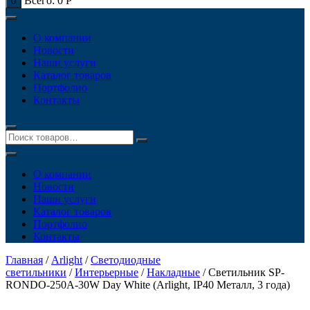
Всего:
0
Р
0
О компании
Новости
Наши услуги
Каталог товаров
Портфолио
Контакты
О компании
Новости
Наши услуги
Каталог товаров
Портфолио
Контакты
Главная
/
Arlight
/
Светодиодные
светильники
/
Интерьерные
/
Накладные
/ Светильник SP-
RONDO-250A-30W Day White (Arlight, IP40 Металл, 3 года)