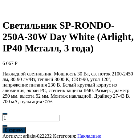
Светильник SP-RONDO-
250A-30W Day White (Arlight,
IP40 Металл, 3 года)
6 067
Р
Накладной светильник. Мощность 30 Вт, св. поток 2100-2450
лм, 80-90 лм/Вт, теплый 3000 K, CRI>90, угол 120°,
напряжение питания 230 В. Белый круглый корпус из
алюминия, экран PC, степень защиты IP40. Размер: диаметр
250 мм, высота 52 мм. Монтаж накладной. Драйвер 27-43 В,
700 мА, пульсация <5%.
Количество
товара
Светильник
В корзину
SP-
Артикул:
arlight-022232
Категория:
Накладные