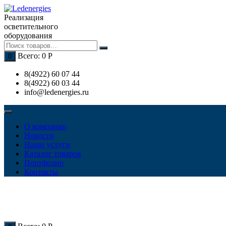
Перейти
к
Реализация
содержимому
осветительного
оборудования
Всего:
0
Р
0
8(4922) 60 07 44
8(4922) 60 03 44
info@ledenergies.ru
О компании
Новости
Наши услуги
Каталог товаров
Портфолио
Контакты