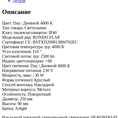
Детали
(Arlight,
IP40
Металл,
Описание
3
года)
Цвет: Day | Дневной 4000 K
Тип товара: Светильник
Класс пылевлагозащиты: IP40
Модельный ряд: RONDO FLAP
Сертификат CE: BSTXD200813894702EC
Цветовая температура: typ: 4000 K
Угол излучения: 110 °
Световой поток: typ: 2500 lm
Индекс цветопередачи: >90
Цвет свечения: Day | Дневной 4000 K
Напряжение питания: 230 V
Мощность, макс.: 30 W
Форма (сечение): Круглый
Способ монтажа: Накладной
Материал корпуса: Металл
Особенность: Поворотный
Диаметр: 250 мм
Высота: 90 мм
Бренд: Arlight
Накладной откидной светодиодный светильник SP-RONDO-FLAP