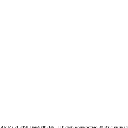
-R250-30W Day4000 (BK, 110 deg) мощностью 30 Вт с уникаль