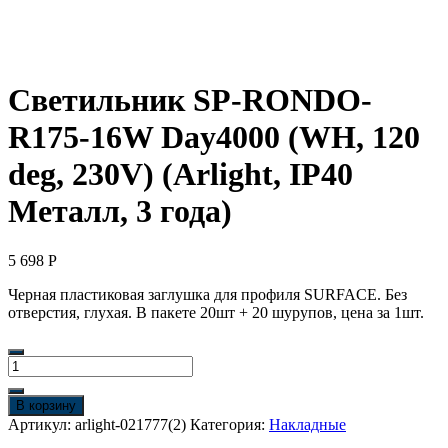
Светильник SP-RONDO-
R175-16W Day4000 (WH, 120
deg, 230V) (Arlight, IP40
Металл, 3 года)
5 698
Р
Черная пластиковая заглушка для профиля SURFACE. Без
отверстия, глухая. В пакете 20шт + 20 шурупов, цена за 1шт.
Количество
товара
Светильник
В корзину
SP-
Артикул:
arlight-021777(2)
Категория:
Накладные
RONDO-