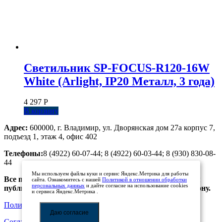
Светильник SP-FOCUS-R120-16W
White (Arlight, IP20 Металл, 3 года)
4 297
Р
В корзину
Адрес:
600000, г. Владимир, ул. Дворянская дом 27а корпус 7,
подъезд 1, этаж 4, офис 402
Телефоны:
8 (4922) 60-07-44; 8 (4922) 60-03-44; 8 (930) 830-08-
44
Мы используем файлы куки и сервис Яндекс.Метрика для работы
Все предложения, размещенные на сайте, не являются
сайта. Ознакомитесь с нашей
Политикой в отношении обработки
персональных данных
и дайте согласие на использование cookies
публичной офертой. Просьба уточнять цены по телефону.
и сервиса Яндекс.Метрика .
Политика обработки персональных данных
Даю согласие
Соглашение на обработку персональных данных