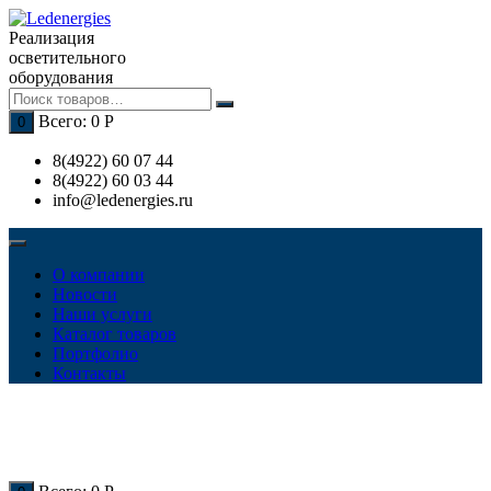
Перейти
к
Реализация
содержимому
осветительного
оборудования
Всего:
0
Р
0
8(4922) 60 07 44
8(4922) 60 03 44
info@ledenergies.ru
О компании
Новости
Наши услуги
Каталог товаров
Портфолио
Контакты