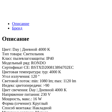
R175-
16W
Day4000
(WH,
120
Описание
deg,
Бренд
230V)
(Arlight,
IP40
Описание
Металл,
3
Цвет: Day | Дневной 4000 K
года)
Тип товара: Светильник
Класс пылевлагозащиты: IP40
Модельный ряд: RONDO
Сертификат CE: BSTXD200813894702EC
Цветовая температура: typ: 4000 K
Угол излучения: 120 °
Световой поток: min: 1080 lm; max: 1120 lm
Индекс цветопередачи: >90
Цвет свечения: Day | Дневной 4000 K
Напряжение питания: 230 V
Мощность, макс.: 16 W
Форма (сечение): Круглый
Способ монтажа: Накладной