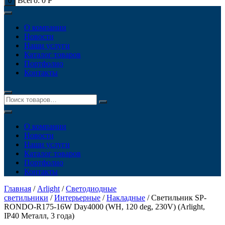
Всего:
0
Р
0
О компании
Новости
Наши услуги
Каталог товаров
Портфолио
Контакты
О компании
Новости
Наши услуги
Каталог товаров
Портфолио
Контакты
Главная
/
Arlight
/
Светодиодные
светильники
/
Интерьерные
/
Накладные
/ Светильник SP-
RONDO-R175-16W Day4000 (WH, 120 deg, 230V) (Arlight,
IP40 Металл, 3 года)