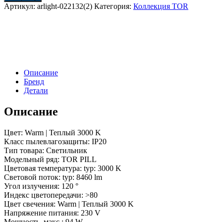
SP-
Артикул:
arlight-022132(2)
Категория:
Коллекция TOR
TOR-
PILL-
R800-
94W
Warm3000
(WH,
120
Описание
deg)
Бренд
(Arlight,
Детали
IP20
Металл,
Описание
3
года)
Цвет: Warm | Теплый 3000 K
Класс пылевлагозащиты: IP20
Тип товара: Светильник
Модельный ряд: TOR PILL
Цветовая температура: typ: 3000 K
Световой поток: typ: 8460 lm
Угол излучения: 120 °
Индекс цветопередачи: >80
Цвет свечения: Warm | Теплый 3000 K
Напряжение питания: 230 V
Мощность, макс.: 94 W