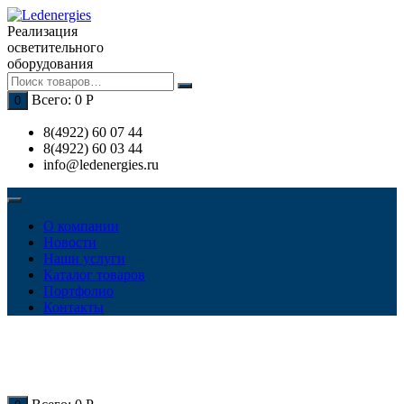
Перейти
к
Реализация
содержимому
осветительного
оборудования
Всего:
0
Р
0
8(4922) 60 07 44
8(4922) 60 03 44
info@ledenergies.ru
О компании
Новости
Наши услуги
Каталог товаров
Портфолио
Контакты