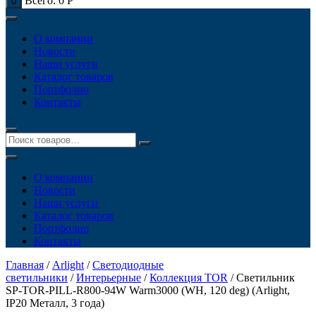
Всего:
0
Р
0
О компании
Новости
Наши услуги
Каталог товаров
Портфолио
Контакты
О компании
Новости
Наши услуги
Каталог товаров
Портфолио
Контакты
Главная
/
Arlight
/
Светодиодные
светильники
/
Интерьерные
/
Коллекция TOR
/ Светильник
SP-TOR-PILL-R800-94W Warm3000 (WH, 120 deg) (Arlight,
IP20 Металл, 3 года)