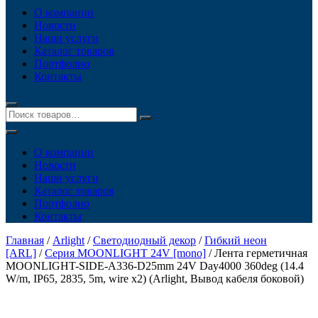
О компании
Новости
Наши услуги
Каталог товаров
Портфолио
Контакты
О компании
Новости
Наши услуги
Каталог товаров
Портфолио
Контакты
Главная
/
Arlight
/
Светодиодный декор
/
Гибкий неон
[ARL]
/
Серия MOONLIGHT 24V [mono]
/ Лента герметичная
MOONLIGHT-SIDE-A336-D25mm 24V Day4000 360deg (14.4
W/m, IP65, 2835, 5m, wire x2) (Arlight, Вывод кабеля боковой)