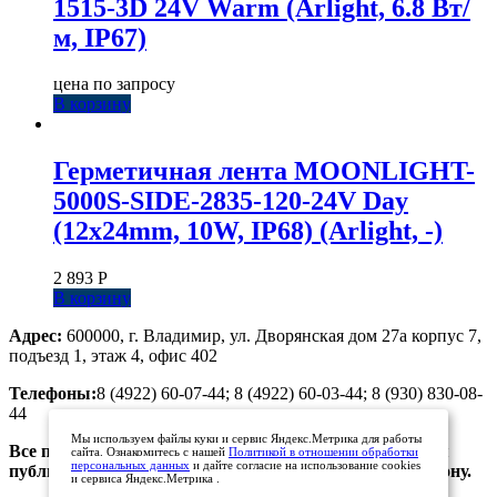
1515-3D 24V Warm (Arlight, 6.8 Вт/
м, IP67)
цена по запросу
В корзину
Герметичная лента MOONLIGHT-
5000S-SIDE-2835-120-24V Day
(12х24mm, 10W, IP68) (Arlight, -)
2 893
Р
В корзину
Адрес:
600000, г. Владимир, ул. Дворянская дом 27а корпус 7,
подъезд 1, этаж 4, офис 402
Телефоны:
8 (4922) 60-07-44; 8 (4922) 60-03-44; 8 (930) 830-08-
44
Мы используем файлы куки и сервис Яндекс.Метрика для работы
Все предложения, размещенные на сайте, не являются
сайта. Ознакомитесь с нашей
Политикой в отношении обработки
персональных данных
и дайте согласие на использование cookies
публичной офертой. Просьба уточнять цены по телефону.
и сервиса Яндекс.Метрика .