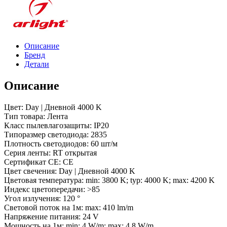
Day4000
(4.8
W/m,
IP20,
2835,
Описание
5m)
Бренд
(Arlight,
Детали
Открытый)
Описание
Цвет: Day | Дневной 4000 K
Тип товара: Лента
Класс пылевлагозащиты: IP20
Типоразмер светодиода: 2835
Плотность светодиодов: 60 шт/м
Серия ленты: RT открытая
Сертификат CE: CE
Цвет свечения: Day | Дневной 4000 K
Цветовая температура: min: 3800 K; typ: 4000 K; max: 4200 K
Индекс цветопередачи: >85
Угол излучения: 120 °
Световой поток на 1м: max: 410 lm/m
Напряжение питания: 24 V
Мощность на 1м: min: 4 W/m; max: 4.8 W/m