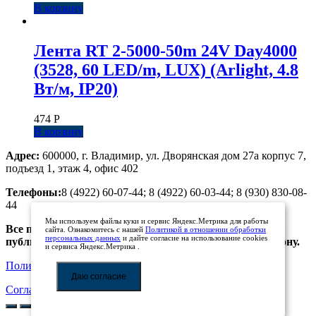
В корзину
Лента RT 2-5000-50m 24V Day4000
(3528, 60 LED/m, LUX) (Arlight, 4.8
Вт/м, IP20)
474
Р
В корзину
Адрес:
600000, г. Владимир, ул. Дворянская дом 27а корпус 7,
подъезд 1, этаж 4, офис 402
Телефоны:
8 (4922) 60-07-44; 8 (4922) 60-03-44; 8 (930) 830-08-
44
Мы используем файлы куки и сервис Яндекс.Метрика для работы
Все предложения, размещенные на сайте, не являются
сайта. Ознакомитесь с нашей
Политикой в отношении обработки
персональных данных
и дайте согласие на использование cookies
публичной офертой. Просьба уточнять цены по телефону.
и сервиса Яндекс.Метрика .
Политика обработки персональных данных
Даю согласие
Соглашение на обработку персональных данных