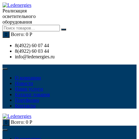
Перейти
к
Реализация
содержимому
осветительного
оборудования
Всего:
0
Р
0
8(4922) 60 07 44
8(4922) 60 03 44
info@ledenergies.ru
О компании
Новости
Наши услуги
Каталог товаров
Портфолио
Контакты
Всего:
0
Р
0
О компании