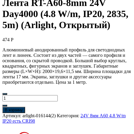
Лента RT-A60-8mm 24V
Day4000 (4.8 W/m, IP20, 2835,
5m) (Arlight, Открытый)
474
Р
Алюминиевый анодированный профиль для светодиодных
лент и линеек. Состоит из двух частей — самого профиля и
основания, со скрытой проводкой. Большой выбор круглых,
квадратных, фигурных экранов и заглушек. Габаритные
размеры (L×W×H): 2000×19,6×11,5 мм. Ширина площадки для
ленты 17 мм. Экраны, заглушки и другие аксессуары
приобретаются отдельно. Цена за 1 метр.
Количество
товара
Лента
В корзину
RT-
Артикул:
arlight-016144(2)
Категория:
24V 8мм A60 4.8 W/m
A60-
IP20 есть CRI98
8mm
24V