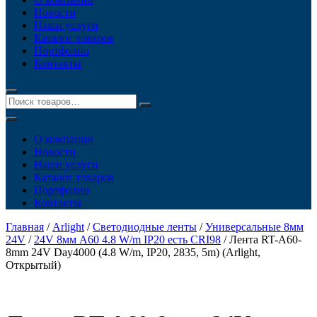
Новости
Наши услуги
Каталог товаров
Портфолио
Контакты
О компании
Новости
Наши услуги
Каталог товаров
Портфолио
Контакты
Главная
/
Arlight
/
Светодиодные ленты
/
Универсальные 8мм
24V
/
24V 8мм A60 4.8 W/m IP20 есть CRI98
/ Лента RT-A60-
8mm 24V Day4000 (4.8 W/m, IP20, 2835, 5m) (Arlight,
Открытый)