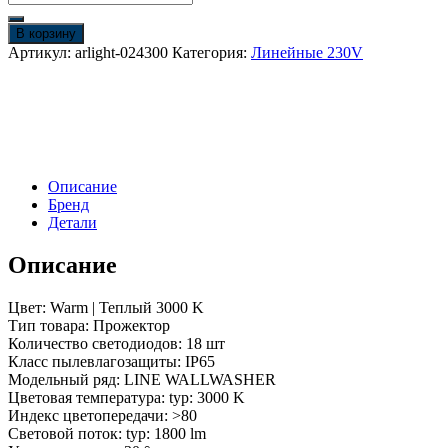
товара
Светодиодный
В корзину
прожектор
Артикул:
arlight-024300
Категория:
Линейные 230V
AR-
LINE-
1000S-
18W-
220V
Warm
(Grey,
Описание
30
Бренд
deg)
Детали
(Arlight,
IP65
Описание
Металл,
3
года)
Цвет: Warm | Теплый 3000 K
Тип товара: Прожектор
Количество светодиодов: 18 шт
Класс пылевлагозащиты: IP65
Модельный ряд: LINE WALLWASHER
Цветовая температура: typ: 3000 K
Индекс цветопередачи: >80
Световой поток: typ: 1800 lm