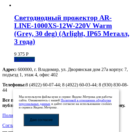
Светодиодный прожектор AR-
LINE-1000XS-12W-220V Warm
(Grey, 30 deg) (Arlight, IP65 Металл,
3 года)
9 375
Р
В корзину
Адрес:
600000, г. Владимир, ул. Дворянская дом 27а корпус 7,
подъезд 1, этаж 4, офис 402
Телефоны:
8 (4922) 60-07-44; 8 (4922) 60-03-44; 8 (930) 830-08-
44
Мы используем файлы куки и сервис Яндекс.Метрика для работы
Все предложения, размещенные на сайте, не являются
сайта. Ознакомитесь с нашей
Политикой в отношении обработки
персональных данных
и дайте согласие на использование cookies
публичной офертой. Просьба уточнять цены по телефону.
и сервиса Яндекс.Метрика .
Политика обработки персональных данных
Даю согласие
Соглашение на обработку персональных данных