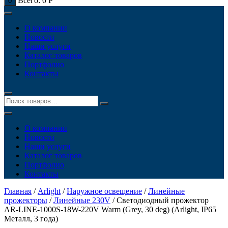
Всего:
0
Р
0
О компании
Новости
Наши услуги
Каталог товаров
Портфолио
Контакты
О компании
Новости
Наши услуги
Каталог товаров
Портфолио
Контакты
Главная
/
Arlight
/
Наружное освещение
/
Линейные
прожекторы
/
Линейные 230V
/ Светодиодный прожектор
AR-LINE-1000S-18W-220V Warm (Grey, 30 deg) (Arlight, IP65
Металл, 3 года)