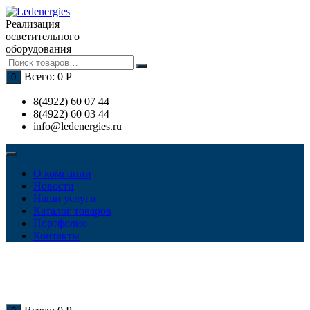
Перейти
к
Реализация
содержимому
осветительного
оборудования
Всего:
0
Р
0
8(4922) 60 07 44
8(4922) 60 03 44
info@ledenergies.ru
О компании
Новости
Наши услуги
Каталог товаров
Портфолио
Контакты