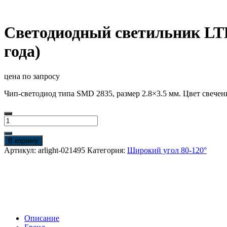
Светодиодный светильник LTD
года)
цена по запросу
Чип-светодиод типа SMD 2835, размер 2.8×3.5 мм. Цвет свечени
Количество
товара
Светодиодный
В корзину
светильник
Артикул:
arlight-021495
Категория:
Широкий угол 80-120°
LTD-
187WH-
FROST-
21W
White
110deg
(Arlight,
Описание
IP44