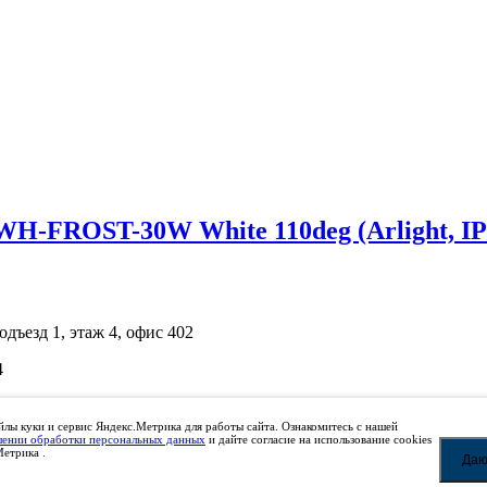
-FROST-30W White 110deg (Arlight, IP4
одъезд 1, этаж 4, офис 402
4
ичной офертой. Просьба уточнять цены по телефону.
лы куки и сервис Яндекс.Метрика для работы сайта. Ознакомитесь с нашей
шении обработки персональных данных
и дайте согласие на использование cookies
Метрика .
Даю