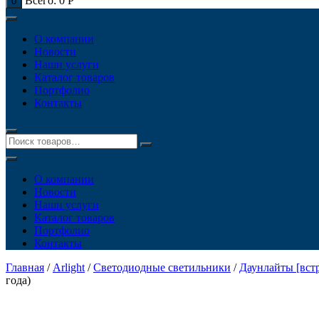
Всего:
0
Р
0
О компании
Новости
Наши услуги
Каталог товаров
Портфолио
Контакты
О компании
Новости
Наши услуги
Каталог товаров
Портфолио
Контакты
Главная
/
Arlight
/
Светодиодные светильники
/
Даунлайты [вст
года)