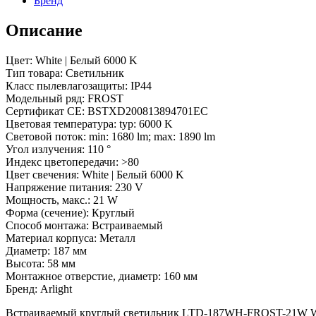
Бренд
Металл,
3
Описание
года)
Цвет: White | Белый 6000 K
Тип товара: Светильник
Класс пылевлагозащиты: IP44
Модельный ряд: FROST
Сертификат CE: BSTXD200813894701EC
Цветовая температура: typ: 6000 K
Световой поток: min: 1680 lm; max: 1890 lm
Угол излучения: 110 °
Индекс цветопередачи: >80
Цвет свечения: White | Белый 6000 K
Напряжение питания: 230 V
Мощность, макс.: 21 W
Форма (сечение): Круглый
Способ монтажа: Встраиваемый
Материал корпуса: Металл
Диаметр: 187 мм
Высота: 58 мм
Монтажное отверстие, диаметр: 160 мм
Бренд: Arlight
Встраиваемый круглый светильник LTD-187WH-FROST-21W Whit