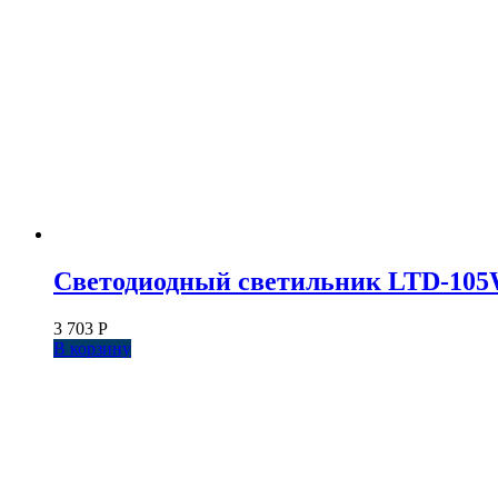
Светодиодный светильник LTD-105WH
3 703
Р
В корзину