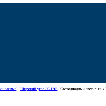
раиваемые]
/
Широкий угол 80-120°
/ Светодиодный светильник 