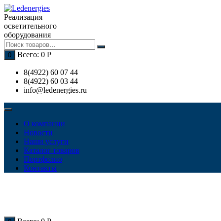
Перейти
к
Реализация
содержимому
осветительного
оборудования
Всего:
0
Р
0
8(4922) 60 07 44
8(4922) 60 03 44
info@ledenergies.ru
О компании
Новости
Наши услуги
Каталог товаров
Портфолио
Контакты