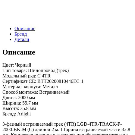
4TR-
TRACK-
F-
2000-
BK-
Описание
M
Бренд
(C)
Детали
(Arlight,
IP20
Металл,
Описание
3
года)
Цвет: Черный
Тип товара: Шинопровод (трек)
Модельный ряд: C 4TR
Сертификат CE: BTT20200810446EC-1
Материал корпуса: Металл
Способ монтажа: Встраиваемый
Длина: 2000 мм
Ширина: 55.7 мм
Высота: 35.8 мм
Бренд: Arlight
3-фазный встраиваемый трек (4TR) LGD-4TR-TRACK-F-
2000-BK-M (C) длиной 2 м. Ширина встраиваемой части 32.8
мм. Коннектор питания и заглушка приобретаются отдельно.