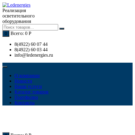
Перейти
к
Реализация
содержимому
осветительного
оборудования
Всего:
0
Р
0
8(4922) 60 07 44
8(4922) 60 03 44
info@ledenergies.ru
О компании
Новости
Наши услуги
Каталог товаров
Портфолио
Контакты