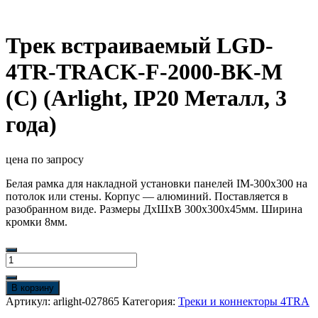
Трек встраиваемый LGD-
4TR-TRACK-F-2000-BK-M
(C) (Arlight, IP20 Металл, 3
года)
цена по запросу
Белая рамка для накладной установки панелей IM-300х300 на
потолок или стены. Корпус — алюминий. Поставляется в
разобранном виде. Размеры ДxШxВ 300x300x45мм. Ширина
кромки 8мм.
Количество
товара
Трек
В корзину
встраиваемый
Артикул:
arlight-027865
Категория:
Треки и коннекторы 4TRA
LGD-