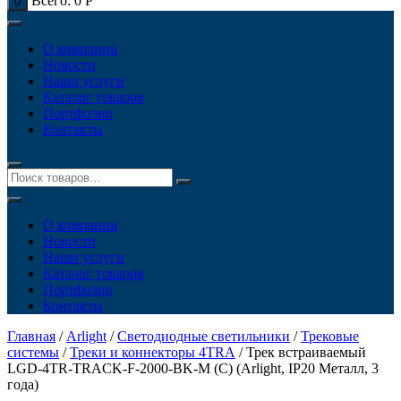
Всего:
0
Р
0
О компании
Новости
Наши услуги
Каталог товаров
Портфолио
Контакты
О компании
Новости
Наши услуги
Каталог товаров
Портфолио
Контакты
Главная
/
Arlight
/
Светодиодные светильники
/
Трековые
системы
/
Треки и коннекторы 4TRA
/ Трек встраиваемый
LGD-4TR-TRACK-F-2000-BK-M (C) (Arlight, IP20 Металл, 3
года)