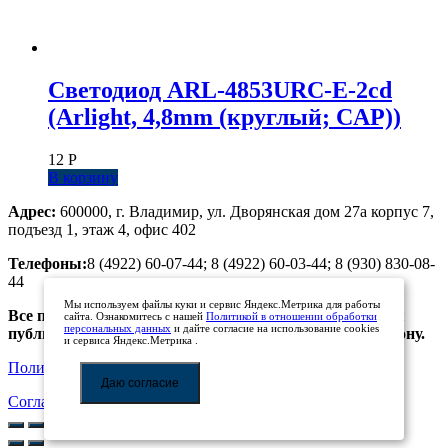
Светодиод ARL-4853URC-E-2cd
(Arlight, 4,8mm (круглый; CAP))
12
Р
В корзину
Адрес:
600000, г. Владимир, ул. Дворянская дом 27а корпус 7,
подъезд 1, этаж 4, офис 402
Телефоны:
8 (4922) 60-07-44; 8 (4922) 60-03-44; 8 (930) 830-08-
44
Мы используем файлы куки и сервис Яндекс.Метрика для работы
Все предложения, размещенные на сайте, не являются
сайта. Ознакомитесь с нашей
Политикой в отношении обработки
персональных данных
и дайте согласие на использование cookies
публичной офертой. Просьба уточнять цены по телефону.
и сервиса Яндекс.Метрика .
Политика обработки персональных данных
Даю согласие
Соглашение на обработку персональных данных