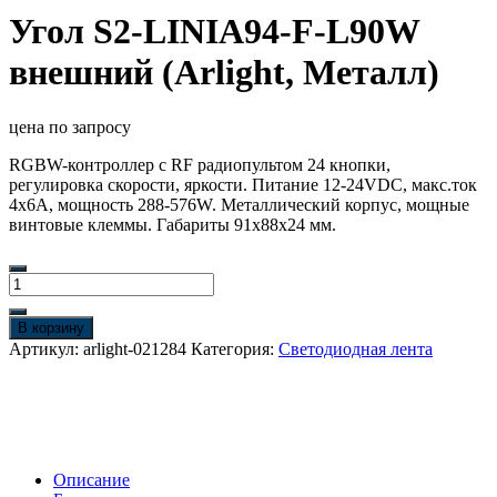
Угол S2-LINIA94-F-L90W
внешний (Arlight, Металл)
цена по запросу
RGBW-контроллер с RF радиопультом 24 кнопки,
регулировка скорости, яркости. Питание 12-24VDC, макс.ток
4х6A, мощность 288-576W. Металлический корпус, мощные
винтовые клеммы. Габариты 91х88х24 мм.
Количество
товара
Угол
В корзину
S2-
Артикул:
arlight-021284
Категория:
Светодиодная лента
LINIA94-
F-
L90W
внешний
(Arlight,
Металл)
Описание