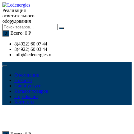
Перейти
к
Реализация
содержимому
осветительного
оборудования
Всего:
0
Р
0
8(4922) 60 07 44
8(4922) 60 03 44
info@ledenergies.ru
О компании
Новости
Наши услуги
Каталог товаров
Портфолио
Контакты