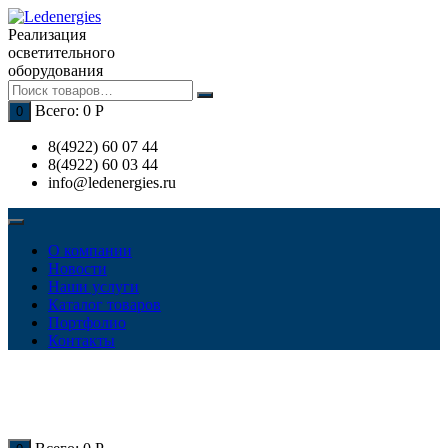
Перейти
к
Реализация
содержимому
осветительного
оборудования
Всего:
0
Р
0
8(4922) 60 07 44
8(4922) 60 03 44
info@ledenergies.ru
О компании
Новости
Наши услуги
Каталог товаров
Портфолио
Контакты