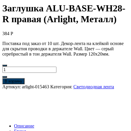
Заглушка ALU-BASE-WH28-
R правая (Arlight, Металл)
384
Р
Поставка под заказ от 10 шт. Декор-лента на клейкой основе
для скрытия проводки в держателе Wall. Цвет — серый
серебристый в тон держателя Wall. Размер 120х20мм.
Количество
товара
Заглушка
В корзину
ALU-
Артикул:
arlight-015463
Категория:
Светодиодная лента
BASE-
WH28-
R
правая
(Arlight,
Металл)
Описание