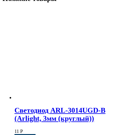
Светодиод ARL-3014UGD-B
(Arlight, 3мм (круглый))
11
Р