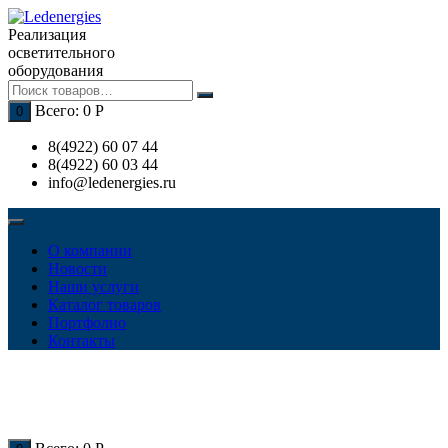
Перейти
к
Реализация
содержимому
осветительного
оборудования
Всего:
0
Р
0
8(4922) 60 07 44
8(4922) 60 03 44
info@ledenergies.ru
О компании
Новости
Наши услуги
Каталог товаров
Портфолио
Контакты