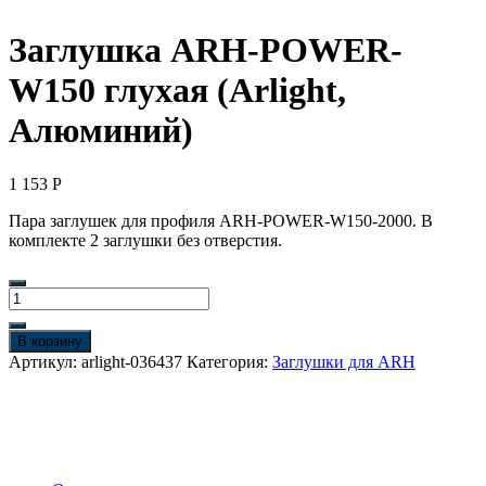
Заглушка ARH-POWER-
W150 глухая (Arlight,
Алюминий)
1 153
Р
Пара заглушек для профиля ARH-POWER-W150-2000. В
комплекте 2 заглушки без отверстия.
Количество
товара
Заглушка
В корзину
ARH-
Артикул:
arlight-036437
Категория:
Заглушки для ARH
POWER-
W150
глухая
(Arlight,
Алюминий)