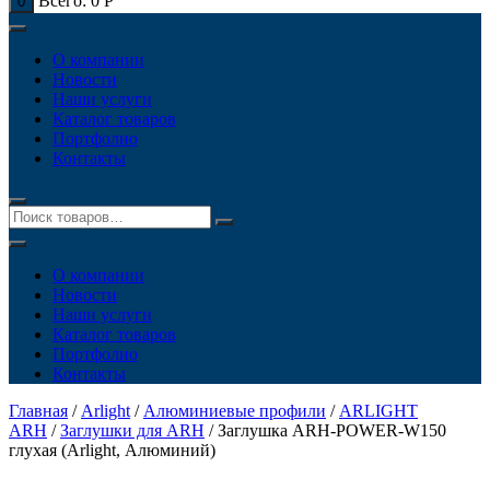
Всего:
0
Р
0
О компании
Новости
Наши услуги
Каталог товаров
Портфолио
Контакты
О компании
Новости
Наши услуги
Каталог товаров
Портфолио
Контакты
Главная
/
Arlight
/
Алюминиевые профили
/
ARLIGHT
ARH
/
Заглушки для ARH
/ Заглушка ARH-POWER-W150
глухая (Arlight, Алюминий)