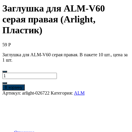
Заглушка для ALM-V60
серая правая (Arlight,
Пластик)
59
Р
Заглушка для ALM-V60 серая правая. В пакете 10 шт., цена за
1 шт.
Количество
товара
Заглушка
В корзину
для
Артикул:
arlight-026722
Категория:
ALM
ALM-
V60
серая
правая
(Arlight,
Пластик)