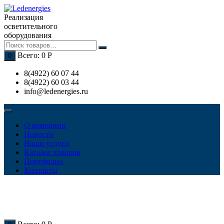
Перейти
к
Реализация
содержимому
осветительного
оборудования
Всего:
0
Р
0
8(4922) 60 07 44
8(4922) 60 03 44
info@ledenergies.ru
О компании
Новости
Наши услуги
Каталог товаров
Портфолио
Контакты