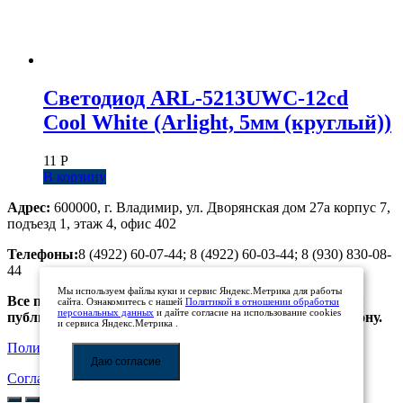
Светодиод ARL-5213UWC-12cd
Cool White (Arlight, 5мм (круглый))
11
Р
В корзину
Адрес:
600000, г. Владимир, ул. Дворянская дом 27а корпус 7,
подъезд 1, этаж 4, офис 402
Телефоны:
8 (4922) 60-07-44; 8 (4922) 60-03-44; 8 (930) 830-08-
44
Мы используем файлы куки и сервис Яндекс.Метрика для работы
Все предложения, размещенные на сайте, не являются
сайта. Ознакомитесь с нашей
Политикой в отношении обработки
персональных данных
и дайте согласие на использование cookies
публичной офертой. Просьба уточнять цены по телефону.
и сервиса Яндекс.Метрика .
Политика обработки персональных данных
Даю согласие
Соглашение на обработку персональных данных