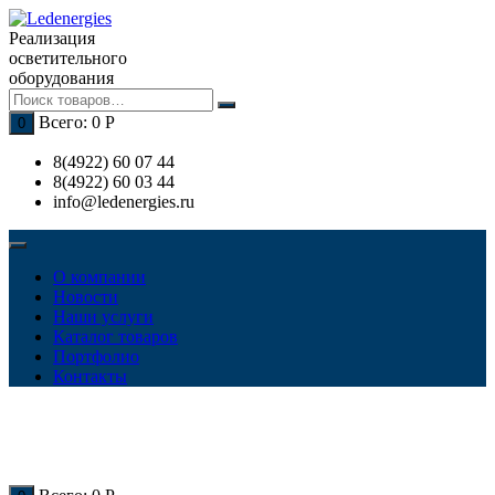
Перейти
к
Реализация
содержимому
осветительного
оборудования
Всего:
0
Р
0
8(4922) 60 07 44
8(4922) 60 03 44
info@ledenergies.ru
О компании
Новости
Наши услуги
Каталог товаров
Портфолио
Контакты