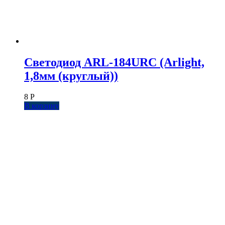
Светодиод ARL-184URC (Arlight,
1,8мм (круглый))
8
Р
В корзину