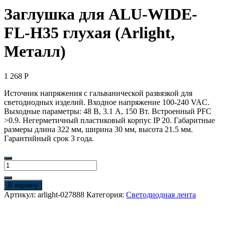
Заглушка для ALU-WIDE-
FL-H35 глухая (Arlight,
Металл)
1 268
Р
Источник напряжения с гальванической развязкой для
светодиодных изделий. Входное напряжение 100-240 VAC.
Выходные параметры: 48 В, 3.1 А, 150 Вт. Встроенный PFC
>0.9. Негерметичный пластиковый корпус IP 20. Габаритные
размеры длина 322 мм, ширина 30 мм, высота 21.5 мм.
Гарантийный срок 3 года.
Количество
товара
Заглушка
В корзину
для
Артикул:
arlight-027888
Категория:
Светодиодная лента
ALU-
WIDE-
FL-