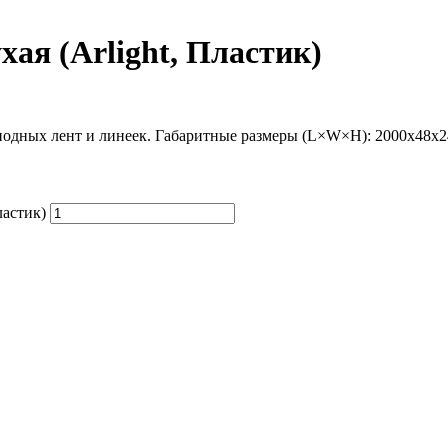
хая (Arlight, Пластик)
дных лент и линеек. Габаритные размеры (L×W×H): 2000x48x24
ластик)