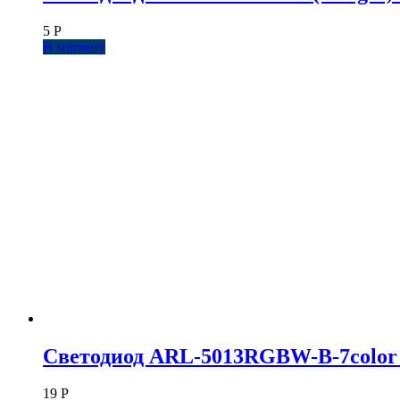
5
Р
В корзину
Светодиод ARL-5013RGBW-B-7color S
19
Р