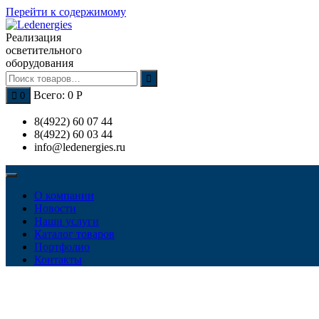
Перейти к содержимому
Реализация
осветительного
оборудования
Всего:
0
Р
0
8(4922) 60 07 44
8(4922) 60 03 44
info@ledenergies.ru
О компании
Новости
Наши услуги
Каталог товаров
Портфолио
Контакты