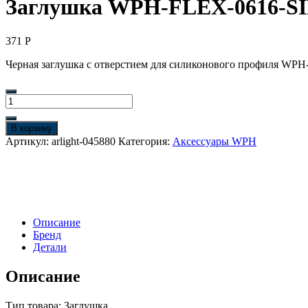
Заглушка WPH-FLEX-0616-SID
371
Р
Черная заглушка с отверстием для силиконового профиля WPH-
Количество
товара
Заглушка
В корзину
WPH-
Артикул:
arlight-045880
Категория:
Аксессуары WPH
FLEX-
0616-
SIDE
BLACK
с
отверстием
Описание
(Arlight,
Бренд
Пластик)
Детали
Описание
Тип товара: Заглушка