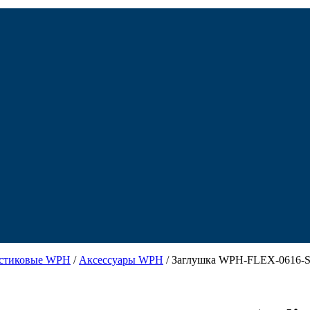
астиковые WPH
/
Аксессуары WPH
/ Заглушка WPH-FLEX-0616-SI