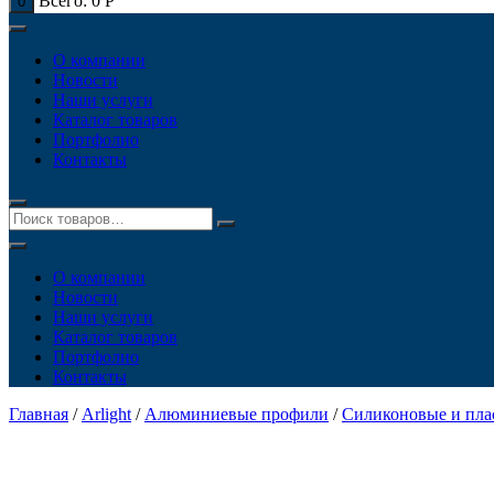
Всего:
0
Р
0
О компании
Новости
Наши услуги
Каталог товаров
Портфолио
Контакты
О компании
Новости
Наши услуги
Каталог товаров
Портфолио
Контакты
Главная
/
Arlight
/
Алюминиевые профили
/
Силиконовые и пл