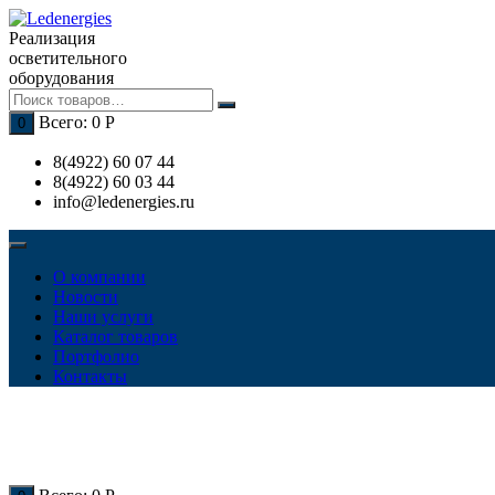
Перейти
к
Реализация
содержимому
осветительного
оборудования
Всего:
0
Р
0
8(4922) 60 07 44
8(4922) 60 03 44
info@ledenergies.ru
О компании
Новости
Наши услуги
Каталог товаров
Портфолио
Контакты