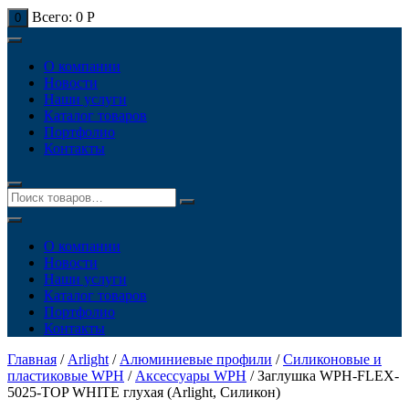
Всего:
0
Р
0
О компании
Новости
Наши услуги
Каталог товаров
Портфолио
Контакты
О компании
Новости
Наши услуги
Каталог товаров
Портфолио
Контакты
Главная
/
Arlight
/
Алюминиевые профили
/
Силиконовые и
пластиковые WPH
/
Аксессуары WPH
/ Заглушка WPH-FLEX-
5025-TOP WHITE глухая (Arlight, Силикон)