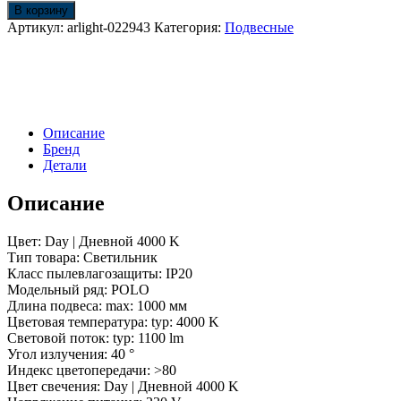
Светильник
В корзину
подвесной
Артикул:
arlight-022943
Категория:
Подвесные
SP-
POLO-
R85-
2-
15W
Day
Описание
White
Бренд
40deg
Детали
(White,
Gold
Ring)
Описание
(Arlight,
IP20
Цвет: Day | Дневной 4000 K
Металл,
Тип товара: Светильник
3
Класс пылевлагозащиты: IP20
года)
Модельный ряд: POLO
Длина подвеса: max: 1000 мм
Цветовая температура: typ: 4000 K
Световой поток: typ: 1100 lm
Угол излучения: 40 °
Индекс цветопередачи: >80
Цвет свечения: Day | Дневной 4000 K