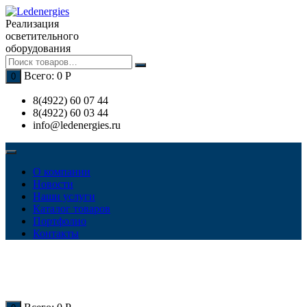
Перейти
к
Реализация
содержимому
осветительного
оборудования
Всего:
0
Р
0
8(4922) 60 07 44
8(4922) 60 03 44
info@ledenergies.ru
О компании
Новости
Наши услуги
Каталог товаров
Портфолио
Контакты