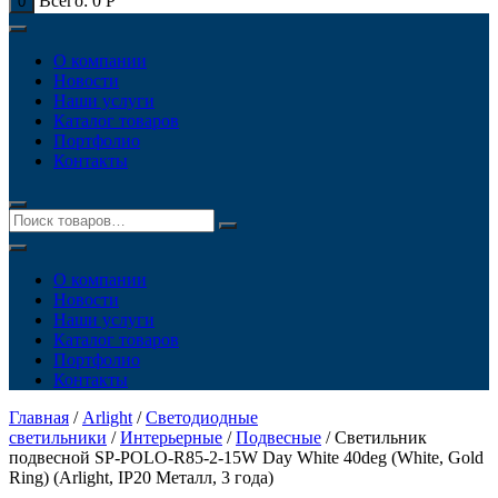
Всего:
0
Р
0
О компании
Новости
Наши услуги
Каталог товаров
Портфолио
Контакты
О компании
Новости
Наши услуги
Каталог товаров
Портфолио
Контакты
Главная
/
Arlight
/
Светодиодные
светильники
/
Интерьерные
/
Подвесные
/ Светильник
подвесной SP-POLO-R85-2-15W Day White 40deg (White, Gold
Ring) (Arlight, IP20 Металл, 3 года)