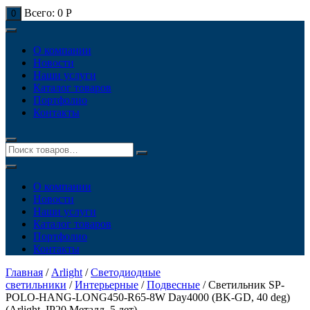
Всего:
0
Р
0
О компании
Новости
Наши услуги
Каталог товаров
Портфолио
Контакты
О компании
Новости
Наши услуги
Каталог товаров
Портфолио
Контакты
Главная
/
Arlight
/
Светодиодные
светильники
/
Интерьерные
/
Подвесные
/ Светильник SP-
POLO-HANG-LONG450-R65-8W Day4000 (BK-GD, 40 deg)
(Arlight, IP20 Металл, 5 лет)