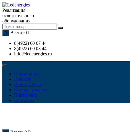
Перейти
к
Реализация
содержимому
осветительного
оборудования
Всего:
0
Р
0
8(4922) 60 07 44
8(4922) 60 03 44
info@ledenergies.ru
О компании
Новости
Наши услуги
Каталог товаров
Портфолио
Контакты