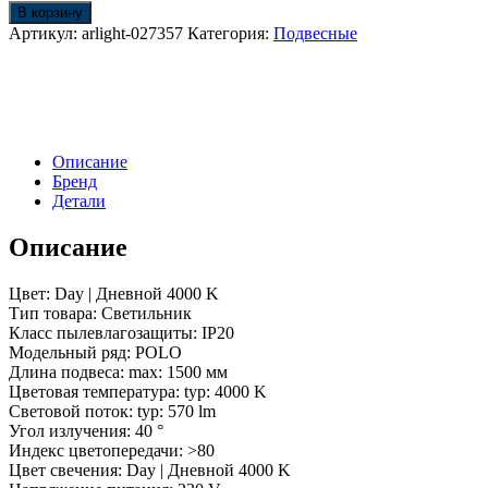
Светильник
В корзину
SP-
Артикул:
arlight-027357
Категория:
Подвесные
POLO-
HANG-
LONG450-
R65-
8W
Day4000
Описание
(WH-
Бренд
BK,
Детали
40
deg)
(Arlight,
Описание
IP20
Металл,
Цвет: Day | Дневной 4000 K
5
Тип товара: Светильник
лет)
Класс пылевлагозащиты: IP20
Модельный ряд: POLO
Длина подвеса: max: 1500 мм
Цветовая температура: typ: 4000 K
Световой поток: typ: 570 lm
Угол излучения: 40 °
Индекс цветопередачи: >80
Цвет свечения: Day | Дневной 4000 K