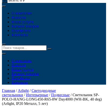
Всего:
0
Р
0
О компании
Новости
Наши услуги
Каталог товаров
Портфолио
Контакты
О компании
Новости
Наши услуги
Каталог товаров
Портфолио
Контакты
Главная
/
Arlight
/
Светодиодные
светильники
/
Интерьерные
/
Подвесные
/ Светильник SP-
POLO-HANG-LONG450-R65-8W Day4000 (WH-BK, 40 deg)
(Arlight, IP20 Металл, 5 лет)