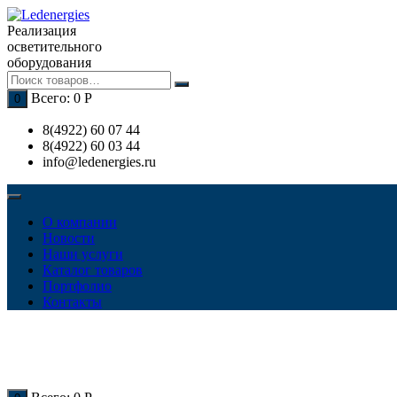
Перейти
к
Реализация
содержимому
осветительного
оборудования
Всего:
0
Р
0
8(4922) 60 07 44
8(4922) 60 03 44
info@ledenergies.ru
О компании
Новости
Наши услуги
Каталог товаров
Портфолио
Контакты