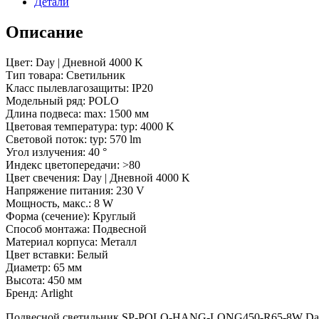
Детали
40
deg)
(Arlight,
Описание
IP20
Металл,
Цвет: Day | Дневной 4000 K
5
Тип товара: Светильник
лет)
Класс пылевлагозащиты: IP20
Модельный ряд: POLO
Длина подвеса: max: 1500 мм
Цветовая температура: typ: 4000 K
Световой поток: typ: 570 lm
Угол излучения: 40 °
Индекс цветопередачи: >80
Цвет свечения: Day | Дневной 4000 K
Напряжение питания: 230 V
Мощность, макс.: 8 W
Форма (сечение): Круглый
Способ монтажа: Подвесной
Материал корпуса: Металл
Цвет вставки: Белый
Диаметр: 65 мм
Высота: 450 мм
Бренд: Arlight
Подвесной светильник SP-POLO-HANG-LONG450-R65-8W Day400