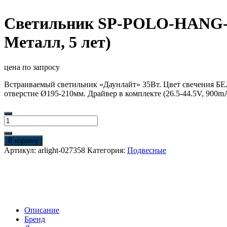
Светильник SP-POLO-HANG-LO
Металл, 5 лет)
цена по запросу
Встраиваемый светильник «Даунлайт» 35Вт. Цвет свечения БЕ
отверстие Ø195-210мм. Драйвер в комплекте (26.5-44.5V, 900m
Количество
товара
Светильник
В корзину
SP-
Артикул:
arlight-027358
Категория:
Подвесные
POLO-
HANG-
LONG450-
R65-
8W
Day4000
Описание
(WH-
Бренд
WH,