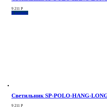
9 211
Р
В корзину
Светильник SP-POLO-HANG-LONG450-
9 211
Р