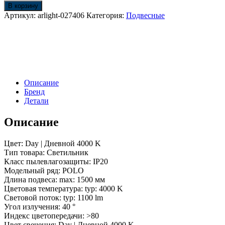
Светильник
В корзину
SP-
Артикул:
arlight-027406
Категория:
Подвесные
POLO-
HANG-
LONG300-
R85-
15W
Day4000
(BK-
Описание
GD,
Бренд
40
Детали
deg)
(Arlight,
Описание
IP20
Металл,
3
Цвет: Day | Дневной 4000 K
года)
Тип товара: Светильник
Класс пылевлагозащиты: IP20
Модельный ряд: POLO
Длина подвеса: max: 1500 мм
Цветовая температура: typ: 4000 K
Световой поток: typ: 1100 lm
Угол излучения: 40 °
Индекс цветопередачи: >80
Цвет свечения: Day | Дневной 4000 K