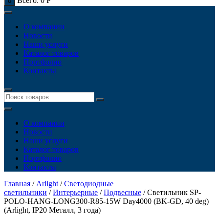
Всего:
0
Р
0
О компании
Новости
Наши услуги
Каталог товаров
Портфолио
Контакты
О компании
Новости
Наши услуги
Каталог товаров
Портфолио
Контакты
Главная
/
Arlight
/
Светодиодные
светильники
/
Интерьерные
/
Подвесные
/ Светильник SP-
POLO-HANG-LONG300-R85-15W Day4000 (BK-GD, 40 deg)
(Arlight, IP20 Металл, 3 года)