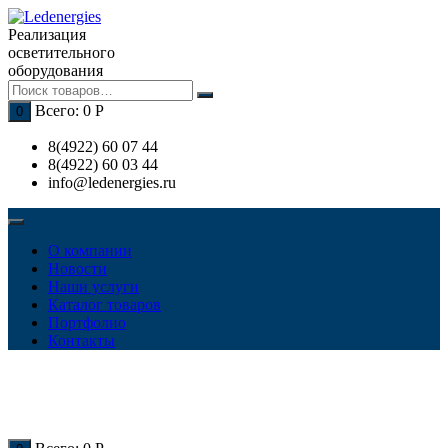
Перейти
к
Реализация
содержимому
осветительного
оборудования
Всего:
0
Р
0
8(4922) 60 07 44
8(4922) 60 03 44
info@ledenergies.ru
О компании
Новости
Наши услуги
Каталог товаров
Портфолио
Контакты