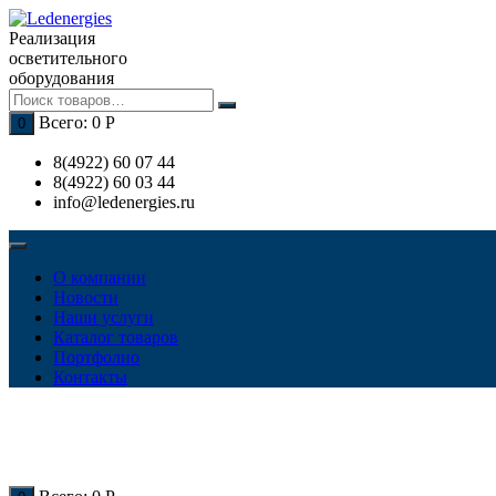
Перейти
к
Реализация
содержимому
осветительного
оборудования
Всего:
0
Р
0
8(4922) 60 07 44
8(4922) 60 03 44
info@ledenergies.ru
О компании
Новости
Наши услуги
Каталог товаров
Портфолио
Контакты