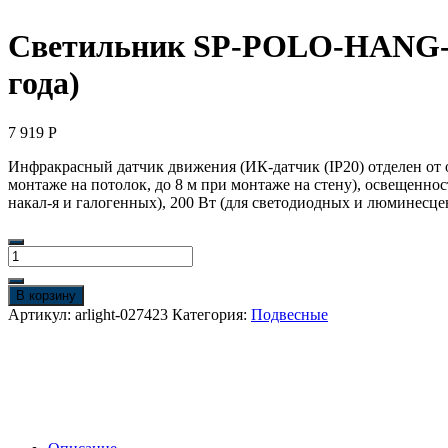
Светильник SP-POLO-HANG-R85
года)
7 919
Р
Инфракрасный датчик движения (ИК-датчик (IP20) отделен от о
монтаже на потолок, до 8 м при монтаже на стену), освещенност
накал-я и галогенных), 200 Вт (для светодиодных и люминесц
Количество
товара
Светильник
В корзину
SP-
Артикул:
arlight-027423
Категория:
Подвесные
POLO-
HANG-
R85-
15W
White5000
(BK-
WH,