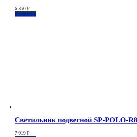
6 350
Р
В корзину
Светильник подвесной SP-POLO-R85-2-
7 919
Р