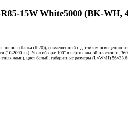
-15W White5000 (BK-WH, 40 d
сновного блока (IP20)), совмещенный с датчиком освещенности, 
и (10-2000 лк). Угол обзора: 100° в вертикальной плоскости, 36
ентных ламп), цвет белый, габаритные размеры (L×W×H) 56×33.6