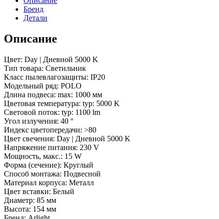
Описание
40
Бренд
deg)
Детали
(Arlight,
IP20
Описание
Металл,
3
года)
Цвет: Day | Дневной 5000 K
Тип товара: Светильник
Класс пылевлагозащиты: IP20
Модельный ряд: POLO
Длина подвеса: max: 1000 мм
Цветовая температура: typ: 5000 K
Световой поток: typ: 1100 lm
Угол излучения: 40 °
Индекс цветопередачи: >80
Цвет свечения: Day | Дневной 5000 K
Напряжение питания: 230 V
Мощность, макс.: 15 W
Форма (сечение): Круглый
Способ монтажа: Подвесной
Материал корпуса: Металл
Цвет вставки: Белый
Диаметр: 85 мм
Высота: 154 мм
Бренд: Arlight