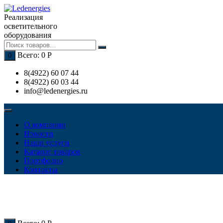
Перейти
к
Реализация
содержимому
осветительного
оборудования
Всего:
0
Р
0
8(4922) 60 07 44
8(4922) 60 03 44
info@ledenergies.ru
О компании
Новости
Наши услуги
Каталог товаров
Портфолио
Контакты