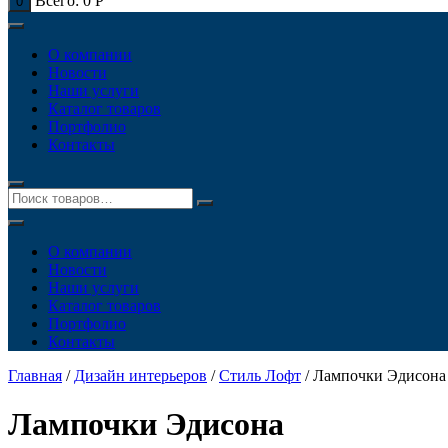
Всего:
0
Р
0
О компании
Новости
Наши услуги
Каталог товаров
Портфолио
Контакты
О компании
Новости
Наши услуги
Каталог товаров
Портфолио
Контакты
Главная
/
Дизайн интерьеров
/
Стиль Лофт
/ Лампочки Эдисона
Лампочки Эдисона