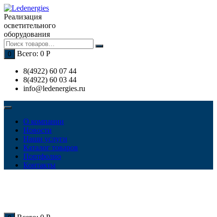
Перейти
к
Реализация
содержимому
осветительного
оборудования
Всего:
0
Р
0
8(4922) 60 07 44
8(4922) 60 03 44
info@ledenergies.ru
О компании
Новости
Наши услуги
Каталог товаров
Портфолио
Контакты