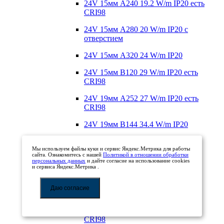
24V 15мм A240 19.2 W/m IP20 есть
CRI98
24V 15мм A280 20 W/m IP20 с
отверстием
24V 15мм A320 24 W/m IP20
24V 15мм B120 29 W/m IP20 есть
CRI98
24V 19мм A252 27 W/m IP20 есть
CRI98
24V 19мм B144 34.4 W/m IP20
24V 20мм A140 20-22 W/m IP20
Мы используем файлы куки и сервис Яндекс.Метрика для работы
сайта. Ознакомитесь с нашей
Политикой в отношении обработки
24V 20мм A280 20 W/m IP20 с
персональных данных
и дайте согласие на использование cookies
отверстием
и сервиса Яндекс.Метрика .
24V 34мм A280 25 W/m IP20 с
Даю согласие
отверстием
24V 36мм A280 30 W/m IP20 есть
CRI98