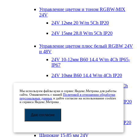
Управление цветом и тоном RGBW-MIX
24V
24V 12мм 20 W/m 5Ch IP20
24V 15мм 28.8 W/m 5Ch IP20
Управление цветом плюс белый RGBW 24V
и 48V
24V 10-12мм B60 14.4 W/m 4Ch IP65-
IP67
24V 10мм B60 14.4 W/m 4Ch IP20
24V 12-14мм B60-One 19.2 W/m 4Ch
IP67
Мы используем файлы куки и сервис Яндекс.Метрика для работы
сайта. Ознакомитесь с нашей
Политикой в отношении обработки
персональных данных
и дайте согласие на использование cookies
24V 12мм B60-One 19.2 W/m 4Ch IP20
и сервиса Яндекс.Метрика .
24V 19мм B144 32 W/m 4Ch IP20
Даю согласие
48V 12 мм 15 W/m 4Ch стабилиз. IP20
Широкие 15-85 мм 24V